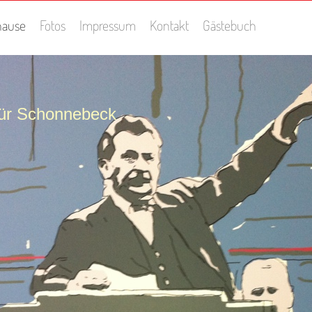
hause
Fotos
Impressum
Kontakt
Gästebuch
für Schonnebeck