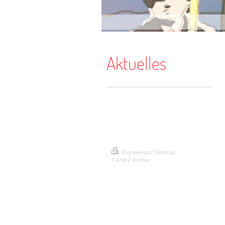
Aktuelles
Druckversion
|
Sitemap
© André Vollmer